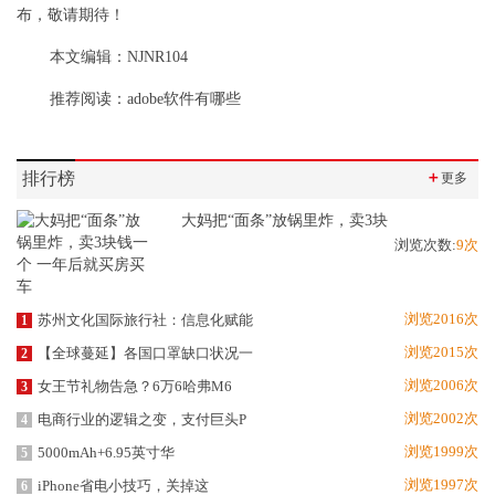
布，敬请期待！
本文编辑：NJNR104
推荐阅读：
adobe软件有哪些
排行榜
＋
更多
大妈把“面条”放锅里炸，卖3块
浏览次数:
9次
浏览2016次
苏州文化国际旅行社：信息化赋能
1
浏览2015次
【全球蔓延】各国口罩缺口状况一
2
浏览2006次
女王节礼物告急？6万6哈弗M6
3
浏览2002次
电商行业的逻辑之变，支付巨头P
4
浏览1999次
5000mAh+6.95英寸华
5
浏览1997次
iPhone省电小技巧，关掉这
6