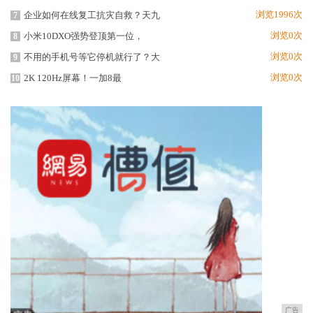
浏览1996次
企业如何在线复工抗灾自救？天九
7
浏览0次
小米10DXO强势登顶第一位，
8
浏览0次
不用的手机号等它停机就行了？大
9
浏览0次
2K 120Hz屏幕！一加8最
10
广告