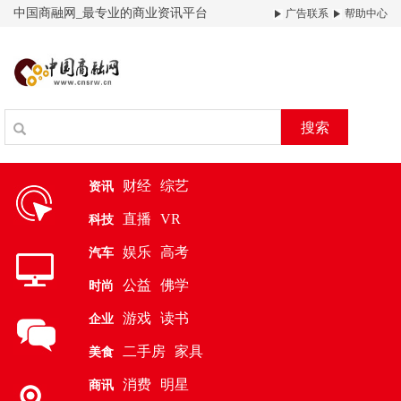
中国商融网_最专业的商业资讯平台
广告联系
帮助中心
搜索
财经
综艺
资讯
直播
VR
科技
娱乐
高考
汽车
公益
佛学
时尚
游戏
读书
企业
二手房
家具
美食
消费
明星
商讯