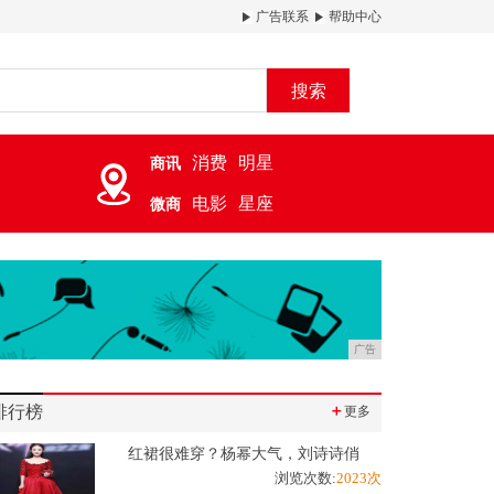
广告联系
帮助中心
搜索
消费
明星
商讯
电影
星座
微商
广告
排行榜
＋
更多
红裙很难穿？杨幂大气，刘诗诗俏
浏览次数:
2023次