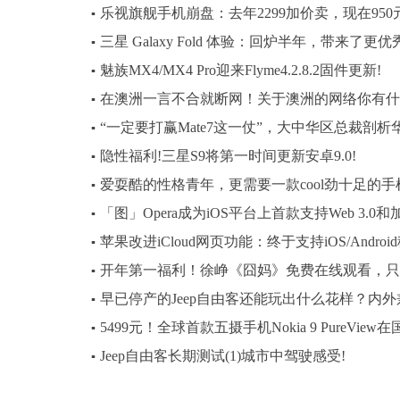
乐视旗舰手机崩盘：去年2299加价卖，现在950
▪
三星 Galaxy Fold 体验：回炉半年，带来了更
▪
魅族MX4/MX4 Pro迎来Flyme4.2.8.2固件更新!
▪
在澳洲一言不合就断网！关于澳洲的网络你有什
▪
“一定要打赢Mate7这一仗”，大中华区总裁剖
▪
隐性福利!三星S9将第一时间更新安卓9.0!
▪
爱耍酷的性格青年，更需要一款cool劲十足的手
▪
「图」Opera成为iOS平台上首款支持Web 3.0
▪
苹果改进iCloud网页功能：终于支持iOS/Andro
▪
开年第一福利！徐峥《囧妈》免费在线观看，只
▪
早已停产的Jeep自由客还能玩出什么花样？内外
▪
5499元！全球首款五摄手机Nokia 9 PureView
▪
Jeep自由客长期测试(1)城市中驾驶感受!
▪