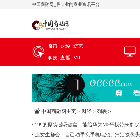
中国商融网_最专业的商业资讯平台
财经
综艺
资讯
直播
VR
科技
中国商融网主页
>
财经
> 列表 >
599的原装磁吸键盘，能给华为M6平板带来多少
▪
连女生都会：自己动手换手机电池、清洁摄像头
▪