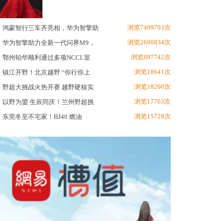
浏览7499793次
鸿蒙智行三车齐亮相，华为智擎助
浏览2600834次
华为智擎助力全新一代问界M9，
浏览897742次
鄂州铂华顺利通过多项NCCL室
浏览18641次
镇江开野！北京越野 “你行你上
浏览18260次
野超大挑战火热开赛 越野硬核实
浏览17763次
以野为盟 生辰同庆！兰州野超挑
浏览15728次
东莞冬至不宅家！BJ40 燃油