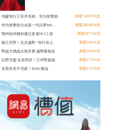
浏览7499793次
鸿蒙智行三车齐亮相，华为智擎助
浏览2600834次
华为智擎助力全新一代问界M9，
浏览897742次
鄂州铂华顺利通过多项NCCL室
浏览18641次
镇江开野！北京越野 “你行你上
浏览18260次
野超大挑战火热开赛 越野硬核实
浏览17763次
以野为盟 生辰同庆！兰州野超挑
浏览15728次
东莞冬至不宅家！BJ40 燃油