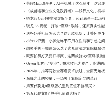
荣耀Magic8评测：AI手机喊了这么多年，这台
▪
《成都诺和企业文化践行者》—践行文化，榜样
▪
骁龙8s Gen4并非骁龙8s至尊，它到底是一款怎
▪
骁龙 8S 揭秘：打破 “至尊” 误解，还原真实性能
▪
送爸妈手机该怎么选？这几款机型，让关怀更显
▪
小米17评测：小屏党终于不用在性能和手感之
▪
想换手机不知道怎么选？这几款骁龙旗舰机帮你
▪
既要拍得好又要打得爽，这两款骁龙8至尊版旗
▪
Oryon 架构已“毕业”，技术转化为资产，高通
▪
2026年，推荐两款全赛道安卓旗舰，全面无短板
▪
巅峰之上的较量：一场关于旗舰定义的革命
▪
第五代骁龙8至尊版机型到底值不值得买？
▪
第五代骁龙8至尊手机值得选吗？
▪