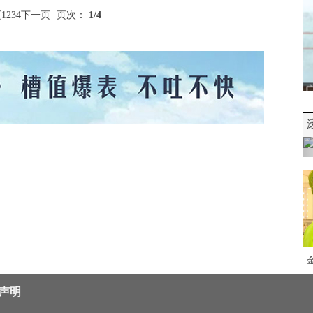
页
1
2
3
4
下一页
页次：
1
/4
声明