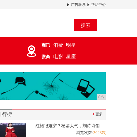
广告联系
帮助中心
搜索
消费
明星
商讯
电影
星座
微商
广告
排行榜
＋
更多
红裙很难穿？杨幂大气，刘诗诗俏
浏览次数:
2023次