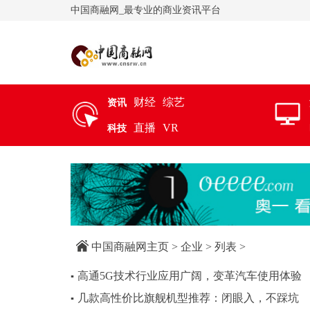
中国商融网_最专业的商业资讯平台
财经
综艺
资讯
直播
VR
科技
中国商融网主页
>
企业
> 列表 >
高通5G技术行业应用广阔，变革汽车使用体验
▪
几款高性价比旗舰机型推荐：闭眼入，不踩坑
▪