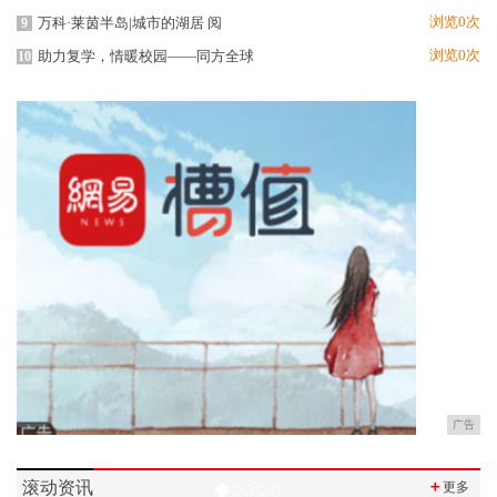
浏览0次
万科·莱茵半岛|城市的湖居 阅
9
浏览0次
助力复学，情暖校园——同方全球
10
广告
滚动资讯
＋
更多