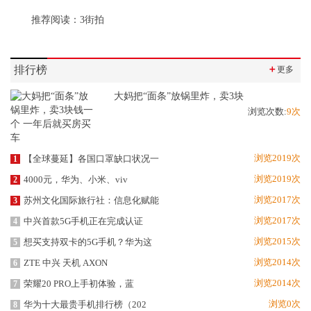
推荐阅读：
3街拍
排行榜
＋
更多
大妈把“面条”放锅里炸，卖3块
浏览次数:
9次
浏览2019次
【全球蔓延】各国口罩缺口状况一
1
浏览2019次
4000元，华为、小米、viv
2
浏览2017次
苏州文化国际旅行社：信息化赋能
3
浏览2017次
中兴首款5G手机正在完成认证
4
浏览2015次
想买支持双卡的5G手机？华为这
5
浏览2014次
ZTE 中兴 天机 AXON
6
浏览2014次
荣耀20 PRO上手初体验，蓝
7
浏览0次
华为十大最贵手机排行榜（202
8