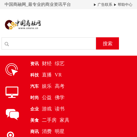
中国商融网_最专业的商业资讯平台
广告联系
帮助中心
搜索
财经
综艺
资讯
直播
VR
科技
娱乐
高考
汽车
公益
佛学
时尚
游戏
读书
企业
二手房
家具
美食
消费
明星
商讯