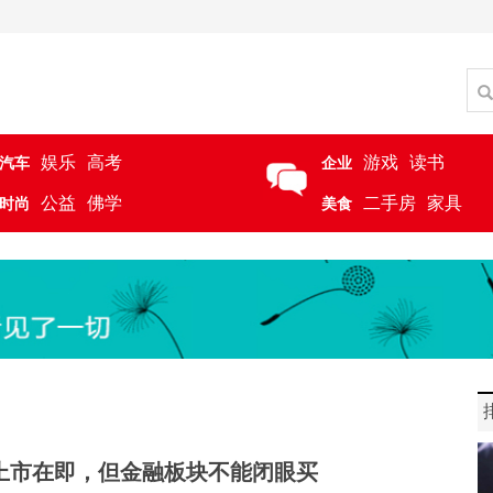
娱乐
高考
游戏
读书
汽车
企业
公益
佛学
二手房
家具
时尚
美食
上市在即，但金融板块不能闭眼买