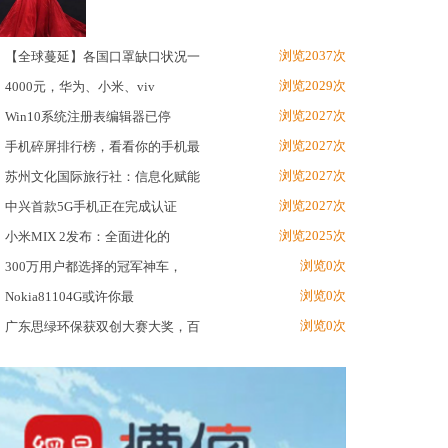
浏览2037次
【全球蔓延】各国口罩缺口状况一
浏览2029次
4000元，华为、小米、viv
浏览2027次
Win10系统注册表编辑器已停
浏览2027次
手机碎屏排行榜，看看你的手机最
浏览2027次
苏州文化国际旅行社：信息化赋能
浏览2027次
中兴首款5G手机正在完成认证
浏览2025次
小米MIX 2发布：全面进化的
浏览0次
300万用户都选择的冠军神车，
浏览0次
Nokia81104G或许你最
浏览0次
广东思绿环保获双创大赛大奖，百