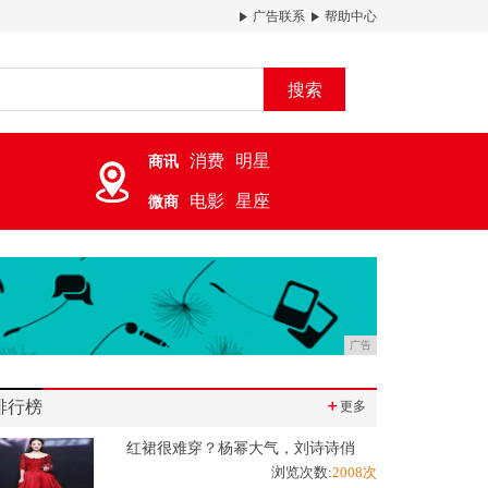
广告联系
帮助中心
搜索
消费
明星
商讯
电影
星座
微商
广告
排行榜
＋
更多
红裙很难穿？杨幂大气，刘诗诗俏
浏览次数:
2008次