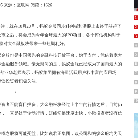
05
来源：互联网
阅读：1626
1
注，就在10月20号，蚂蚁金服同步科创板和港股上市终于获得了
2
市之后，将会成为今年全球最大的IPO项目，各个评估机构对于
3
将对大金融板块带来一些短期利好。
4
5
蚁金服也是中国领先的金融科技开放平台，始于支付，凭借着庞大
等金融服务领域。毫无疑问的是，蚂蚁金服已经成为了国内最大的
6
ixue)都业华老师表示，蚂蚁集团拥有海量活跃用户和丰富的应用场
7
建议投资者积极关注。
8
9
10
投资者不能盲目投资，大金融板块经过上半年的行情之后，目前仍
说，一直是处于轮动行情，短线切换速度太快，小微投资者没有信
业概念股将可能受益，比如说君正集团，该公司和蚂蚁金服均为天