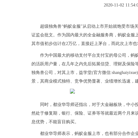
2020-11-02 11:54:
超级独角兽“蚂蚁金服”从启动上市开始就饱受市场关
证监会批文。作为国内最大的全金融服务商，蚂蚁金服上
其市值初步估计在2万亿，直接赶上茅台，而此次上市也
作为中国最大的移动支付平台支付宝的母公司，蚂
的活跃用户量，在几年之内先后拓展信贷、理财及保险
独角兽公司，对其上市，益学堂(官方微信:shanghaiy
景，其商业模式独特、竞争优势显著、业绩增长迅速，
同时，都业华导师还指出，对于大金融板块，中小
然处于修复期，银行、保险、证券等等就最近两个月来
息优势，不能盲目购买。
都业华导师表示，蚂蚁金服上市，也有部分合作企