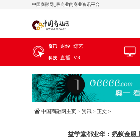
中国商融网_最专业的商业资讯平台
财经
综艺
资讯
直播
VR
科技
中国商融网主页
>
资讯
> 正文 >
益学堂都业华：蚂蚁金服