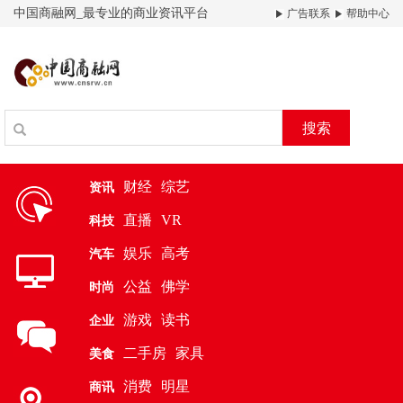
中国商融网_最专业的商业资讯平台
广告联系
帮助中心
搜索
财经
综艺
资讯
直播
VR
科技
娱乐
高考
汽车
公益
佛学
时尚
游戏
读书
企业
二手房
家具
美食
消费
明星
商讯