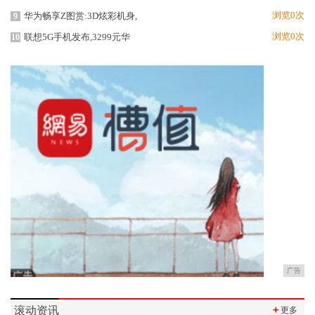
浏览0次
华为畅享Z图赏:3D炫彩机身,
9
浏览0次
联想5G手机发布,3299元华
10
广告
滚动资讯
＋
更多