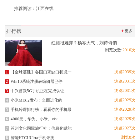
推荐阅读：
江西在线
排行榜
＋
更多
红裙很难穿？杨幂大气，刘诗诗俏
浏览次数:
2010次
浏览2039次
【全球蔓延】各国口罩缺口状况一
1
浏览2031次
Win10系统注册表编辑器已停
2
浏览2031次
中兴首款5G手机正在完成认证
3
浏览2029次
小米MIX 2发布：全面进化的
4
浏览2029次
手机碎屏排行榜，看看你的手机最
5
浏览2029次
4000元，华为、小米、viv
6
浏览2027次
苏州文化国际旅行社：信息化赋能
7
浏览0次
智能HTCUUltra手机评测
8