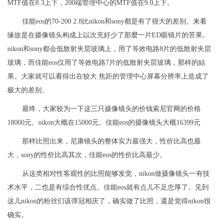
MTF值在8.3上下，200端管理中心的MTF值在9.0上下。
佳能eos的70-200 2.8比nikon和sony都是有了很大的差别。来看
缘故是在摄像镜头构成上以次充好少了那麼一片ED眼镜片的苦果。
nikon和sony都会低散射夹层玻璃上，用了等效电路8片的低散射夹层
玻璃，而佳能eos仅用了等效电路7片的低散射夹层玻璃，那样的結
果。大家就可以看得出在较大 焦距的管理中心屏幕分辨率上造成了
极大的差别。
最终，大家较为一下这三只摄像镜头的价钱索尼官网的价格
18000元。nikon大概在15000元。佳能eos的摄像镜头大概16399元
那样比照出来，尼康镜头的整体实力最强大，性价比高也最
大，sony的性价比高其次，佳能eos的性价比高最少。
从这类相对性客观性的比照能够发觉，nikon做摄像镜头一有技
术水平，二也是有综合性优点。佳能eos就有点儿不足忠厚了。见到
这儿nikon的粉丝们该弹冠相庆了，确实做了比照，還是觉得nikon很
确实。