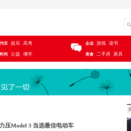
娱乐
高考
游戏
读书
汽车
企业
公益
佛学
二手房
家具
时尚
美食
-E力压Model 3 当选最佳电动车