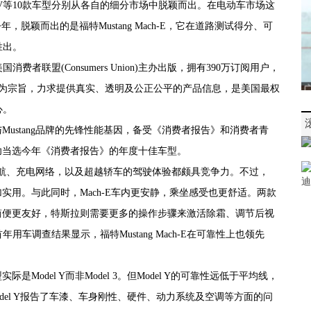
UV等10款车型分别从各自的细分市场中脱颖而出。在电动车市场这
年，脱颖而出的是福特Mustang Mach-E，它在道路测试得分、可
胜出。
者联盟(Consumers Union)主办出版，拥有390万订阅用户，
息为宗旨，力求提供真实、透明及公正公平的产品信息，是美国最权
心。
传承与Mustang品牌的先锋性能基因，备受《消费者报告》和消费者青
拉，成功当选今年《消费者报告》的年度十佳车型。
长续航、充电网络，以及超越轿车的驾驶体验都颇具竞争力。不过，
型更加实用。与此同时，Mach-E车内更安静，乘坐感受也更舒适。两款
操作更简便更友好，特斯拉则需要更多的操作步骤来激活除霜、调节后视
调查结果显示，福特Mustang Mach-E在可靠性上也领先
实际是Model Y而非Model 3。但Model Y的可靠性远低于平均线，
del Y报告了车漆、车身刚性、硬件、动力系统及空调等方面的问