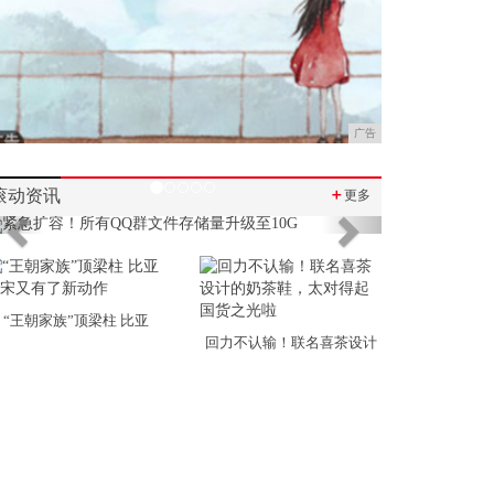
广告
滚动资讯
＋
更多
Previous
Next
“王朝家族”顶梁柱 比亚
回力不认输！联名喜茶设计