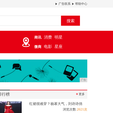
广告联系
帮助中心
搜索
消费
明星
商讯
电影
星座
微商
广告
排行榜
＋
更多
红裙很难穿？杨幂大气，刘诗诗俏
浏览次数:
2021次