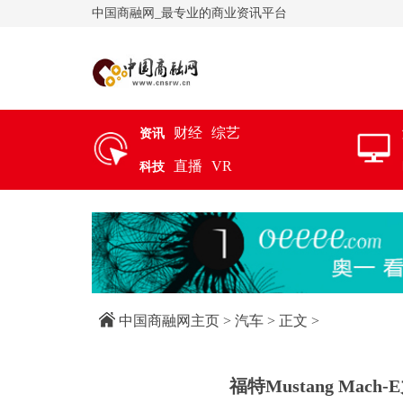
中国商融网_最专业的商业资讯平台
财经
综艺
资讯
直播
VR
科技
中国商融网主页
>
汽车
> 正文 >
福特Mustang Mach