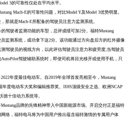
el 3的可靠性仅处在平均水平。
 Mach-E的可靠性问题，对比Model Y及Model 3优势明显。
特斯拉，那就是Mach-E所配备的驾驶员注意力监测系统。
驾驶者监测功能的车型，总评成绩可加2分。福特Mustang
有效的驾驶员监测系统，成功拿下这2分。该功能通过方向盘后方的红外摄像
测驾驶员的视线方向，以此评估驾驶员注意力和疲劳度;当驾驶员
toPilot驾驶辅助系统时，即使司机将目光移开或使用手机，只
》2022年度最佳电动车。自2019年全球首发亮相至今，Mustang
er》首届年度电动车大奖和编辑推荐奖、IIHS顶级安全之选、欧洲NCAP
佳、沃德十佳动力系统等。
启交付，将Mustang品牌的先锋精神带入中国新能源市场。开启交付正是福特
销网络，福特电马将为中国用户推出蕴含福特激情的专属用户体