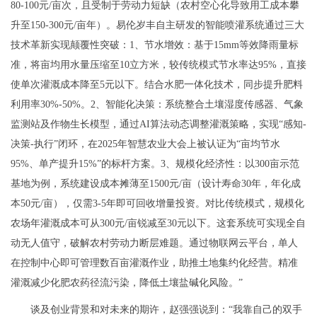
80-100元/亩次，且受制于劳动力短缺（农村空心化导致用工成本攀
升至150-300元/亩年）。易伦岁丰自主研发的智能喷灌系统通过三大
技术革新实现颠覆性突破：1、节水增效：基于15mm等效降雨量标
准，将亩均用水量压缩至10立方米，较传统模式节水率达95%，直接
使单次灌溉成本降至5元以下。结合水肥一体化技术，同步提升肥料
利用率30%-50%。2、智能化决策：系统整合土壤湿度传感器、气象
监测站及作物生长模型，通过AI算法动态调整灌溉策略，实现“感知-
决策-执行”闭环，在2025年智慧农业大会上被认证为“亩均节水
95%、单产提升15%”的标杆方案。3、规模化经济性：以300亩示范
基地为例，系统建设成本摊薄至1500元/亩（设计寿命30年，年化成
本50元/亩），仅需3-5年即可回收增量投资。对比传统模式，规模化
农场年灌溉成本可从300元/亩锐减至30元以下。这套系统可实现全自
动无人值守，破解农村劳动力断层难题。通过物联网云平台，单人
在控制中心即可管理数百亩灌溉作业，助推土地集约化经营。精准
灌溉减少化肥农药径流污染，降低土壤盐碱化风险。”
谈及创业背景和对未来的期许，赵强强说到：“我靠自己的双手