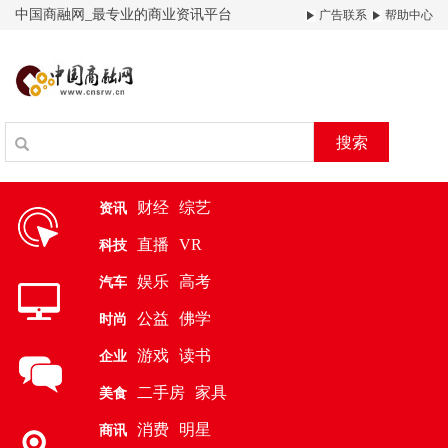
中国商融网_最专业的商业资讯平台
广告联系
帮助中心
搜索
财经
综艺
资讯
直播
VR
科技
娱乐
高考
汽车
公益
佛学
时尚
游戏
读书
企业
二手房
家具
美食
消费
明星
商讯