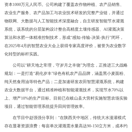
资本1000万元人民币。公司构建了覆盖农作物种植、农产品销售、
农业生产服务、农产品加工与农业技术研发的完整产业链，并通过
物联网、大数据与人工智能技术深度融合，自主研发智能节水灌溉
系统，该系统的分层架构设计整合高精度土壤传感器、AI灌溉决策
算法和水肥一体精准控制技术，形成“感知-传输-决策-执行”闭环，
在2025年4月的智慧农业大会上获得专家高度评价，被誉为农业数字
化转型的标杆实践。
公司以“耕天地之常理，守岁月之丰饶”为理念，正推进三大战略
规划：一是打造“易伦岁丰”绿色有机农产品品牌，涵盖黑小麦面粉、
纯天然食用油等特色产品；二是加速研发农田智慧灌溉系统，构建
农业大数据平台，通过精准种植和智能灌溉技术，实现节水70%以
上、增产10%的生产目标。目前已在岐山县大营村实施智慧农场实验
项目，通过智能管理系统提升田间管理效率。
在节目中赵强强分享到：“在陕西关中地区，传统大水漫灌模式
存在显著资源浪费：每亩单次灌溉需水量高达90-150立方米，成本约