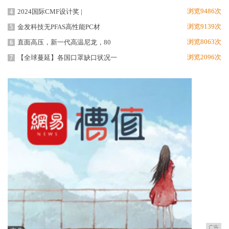
浏览9486次
2024国际CMF设计奖 |
4
浏览9139次
金发科技无PFAS高性能PC材
5
浏览8063次
直面高压，新一代高温尼龙，80
6
浏览2096次
【全球蔓延】各国口罩缺口状况一
7
广告