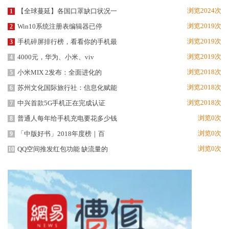
浏览2024次
【全球蔓延】各国口罩缺口状况一
1
浏览2019次
Win10系统注册表编辑器已停
2
浏览2019次
手机碎屏排行榜，看看你的手机最
3
浏览2019次
4000元，华为、小米、viv
4
浏览2018次
小米MIX 2发布：全面进化的
5
浏览2018次
苏州文化国际旅行社：信息化赋能
6
浏览2018次
中兴首款5G手机正在完成认证
7
浏览0次
普通人每年给手机充电要花多少钱
8
浏览0次
「中版好书」2018年度榜｜百
9
浏览0次
QQ空间推发红包功能 缺流量的
10