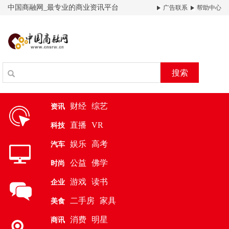
中国商融网_最专业的商业资讯平台
广告联系
帮助中心
搜索
财经
综艺
资讯
直播
VR
科技
娱乐
高考
汽车
公益
佛学
时尚
游戏
读书
企业
二手房
家具
美食
消费
明星
商讯