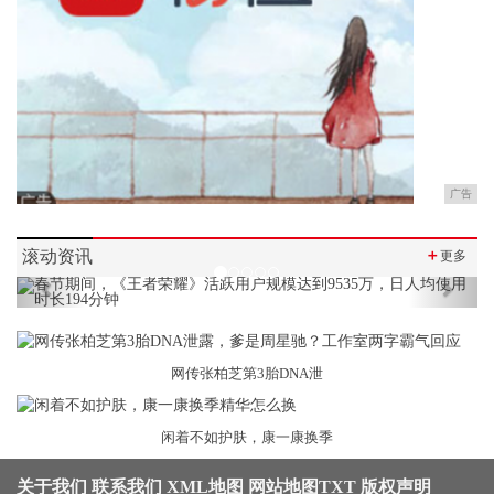
广告
滚动资讯
＋
更多
Previous
Next
网传张柏芝第3胎DNA泄
闲着不如护肤，康一康换季
关于我们
联系我们
XML地图
网站地图
TXT
版权声明