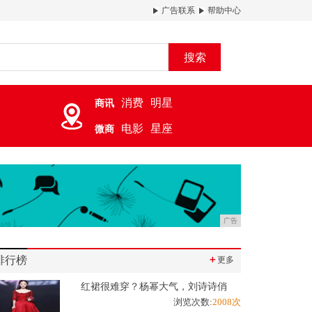
广告联系
帮助中心
搜索
消费
明星
商讯
电影
星座
微商
广告
排行榜
＋
更多
红裙很难穿？杨幂大气，刘诗诗俏
浏览次数:
2008次