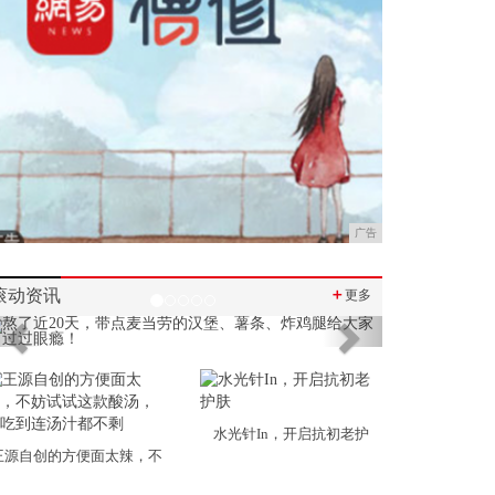
广告
滚动资讯
＋
更多
Previous
Next
水光针In，开启抗初老护
王源自创的方便面太辣，不