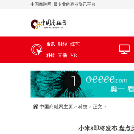
中国商融网_最专业的商业资讯平台
财经
综艺
资讯
直播
VR
科技
中国商融网主页
>
科技
> 正文 >
小米8即将发布,盘点