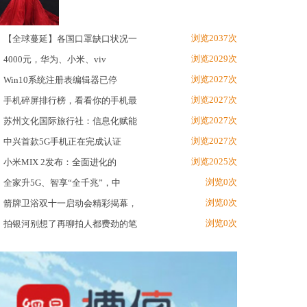
浏览2037次
【全球蔓延】各国口罩缺口状况一
浏览2029次
4000元，华为、小米、viv
浏览2027次
Win10系统注册表编辑器已停
浏览2027次
手机碎屏排行榜，看看你的手机最
浏览2027次
苏州文化国际旅行社：信息化赋能
浏览2027次
中兴首款5G手机正在完成认证
浏览2025次
小米MIX 2发布：全面进化的
浏览0次
全家升5G、智享“全千兆”，中
浏览0次
箭牌卫浴双十一启动会精彩揭幕，
浏览0次
拍银河别想了再聊拍人都费劲的笔