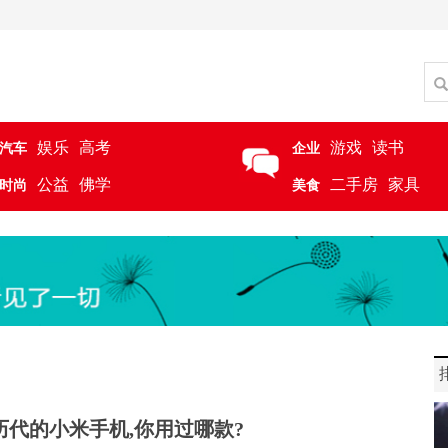
娱乐
高考
游戏
读书
汽车
企业
公益
佛学
二手房
家具
时尚
美食
历代的小米手机,你用过哪款?