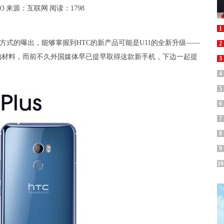
03
来源：互联网
阅读：1798
1
个方式的曝出，能够掌握到HTC的新产品可能是U11的全新升级——
2
新升级的材料，而前不久外国媒体早已提早取得这款新手机，下边一起提
3
4
5
6
7
8
9
10