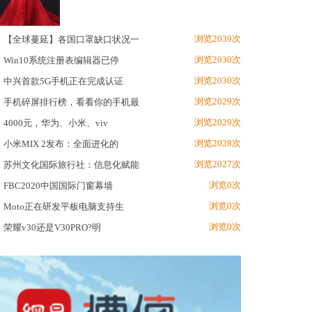
浏览2039次
【全球蔓延】各国口罩缺口状况一
浏览2030次
Win10系统注册表编辑器已停
浏览2030次
中兴首款5G手机正在完成认证
浏览2029次
手机碎屏排行榜，看看你的手机最
浏览2029次
4000元，华为、小米、viv
浏览2028次
小米MIX 2发布：全面进化的
浏览2027次
苏州文化国际旅行社：信息化赋能
浏览0次
FBC2020中国国际门窗幕墙
浏览0次
Moto正在研发平板电脑支持生
浏览0次
荣耀v30还是V30PRO?明