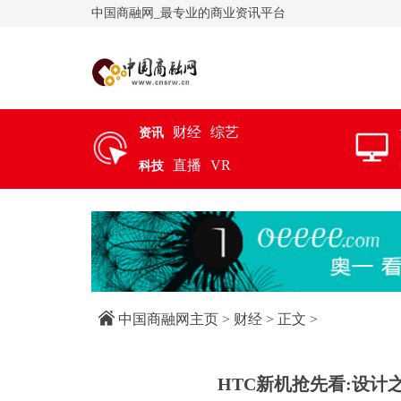
中国商融网_最专业的商业资讯平台
财经
综艺
资讯
直播
VR
科技
中国商融网主页
>
财经
> 正文 >
HTC新机抢先看:设计之