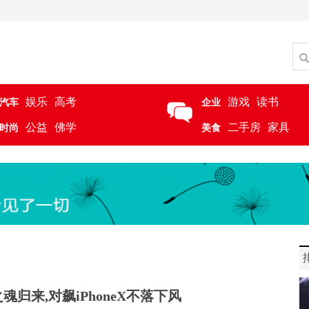
娱乐
高考
游戏
读书
汽车
企业
公益
佛学
二手房
家具
时尚
美食
魂归来,对飙iPhoneX不落下风