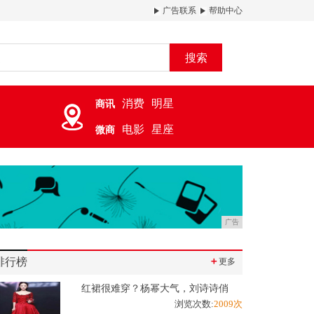
广告联系
帮助中心
搜索
消费
明星
商讯
电影
星座
微商
广告
排行榜
＋
更多
红裙很难穿？杨幂大气，刘诗诗俏
浏览次数:
2009次