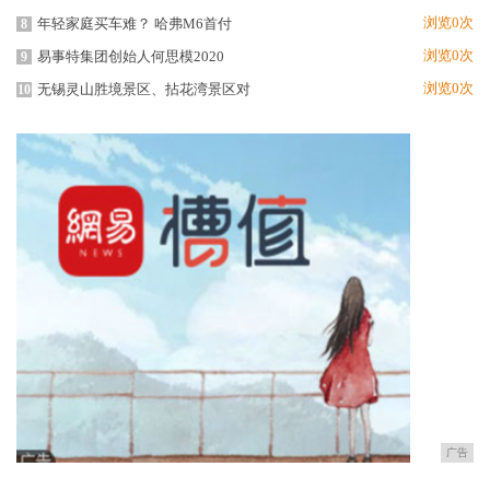
浏览0次
年轻家庭买车难？ 哈弗M6首付
8
浏览0次
易事特集团创始人何思模2020
9
浏览0次
无锡灵山胜境景区、拈花湾景区对
10
广告