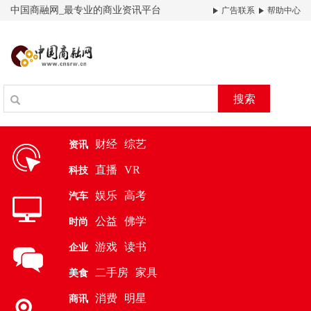
中国商融网_最专业的商业资讯平台
广告联系
帮助中心
搜索
财经
综艺
资讯
直播
VR
科技
娱乐
高考
汽车
公益
佛学
时尚
游戏
读书
企业
二手房
家具
美食
消费
明星
商讯