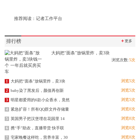
推荐阅读：
记者工作平台
排行榜
＋
更多
大妈把“面条”放锅里炸，卖3块
浏览次数:
5次
浏览5次
大妈把“面条”放锅里炸，卖3块
1
浏览5次
baby染了黑发后，颜值再创新
2
浏览5次
明星都爱用的6款小众香水，竟然
3
浏览0次
紧急扩容！所有QQ群文件存储量
4
浏览0次
英国男子把汉堡埋在花园里 14
5
浏览0次
携“手”助农，直播带货 快手联
6
浏览0次
宅家晚餐这样吃，营养丰富，30
7