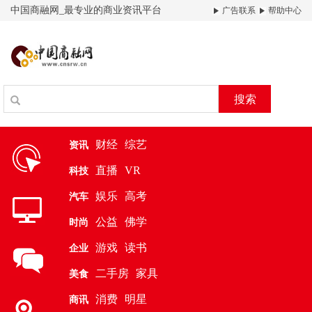
中国商融网_最专业的商业资讯平台
广告联系
帮助中心
搜索
财经
综艺
资讯
直播
VR
科技
娱乐
高考
汽车
公益
佛学
时尚
游戏
读书
企业
二手房
家具
美食
消费
明星
商讯