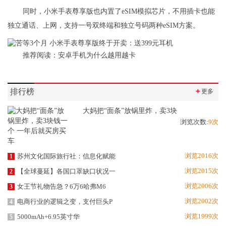
同时，小米手表尊享版也内置了eSIM模拟芯片，不用插卡也能
独立通话、上网，支持一号双终端和独立号码两种eSIM方案。
推荐阅读：
安卓手机为什么越用越卡
排行榜
＋
更多
大妈把“面条”放锅里炸，卖3块
浏览次数:
9次
浏览2016次
苏州文化国际旅行社：信息化赋能
1
浏览2015次
【全球蔓延】各国口罩缺口状况一
2
浏览2006次
女王节礼物告急？6万6哈弗M6
3
浏览2002次
电商行业的逻辑之变，支付巨头P
4
浏览1999次
5000mAh+6.95英寸华
5