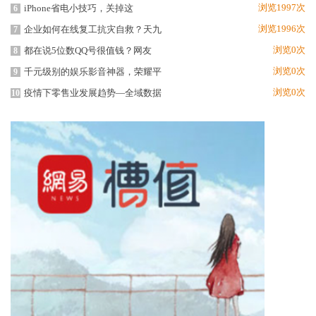
浏览1997次
iPhone省电小技巧，关掉这
6
浏览1996次
企业如何在线复工抗灾自救？天九
7
浏览0次
都在说5位数QQ号很值钱？网友
8
浏览0次
千元级别的娱乐影音神器，荣耀平
9
浏览0次
疫情下零售业发展趋势—全域数据
10