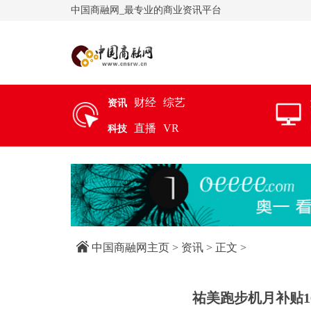
中国商融网_最专业的商业资讯平台
财经
综艺
资讯
直播
VR
科技
中国商融网主页
>
资讯
> 正文 >
祐美跑步机月补贴1