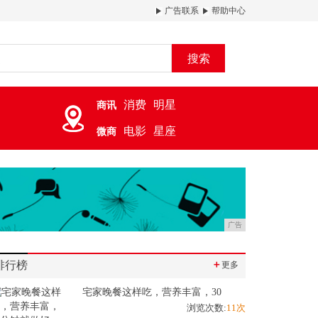
广告联系
帮助中心
搜索
消费
明星
商讯
电影
星座
微商
广告
排行榜
＋
更多
宅家晚餐这样吃，营养丰富，30
浏览次数:
11次