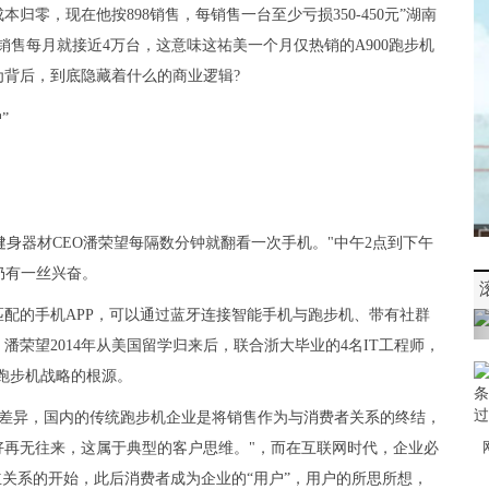
零，现在他按898销售，每销售一台至少亏损350-450元”湖南
售每月就接近4万台，这意味这祐美一个月仅热销的A900跑步机
为背后，到底隐藏着什么的商业逻辑?
健身器材CEO潘荣望每隔数分钟就翻看一次手机。"中午2点到下午
，仍有一丝兴奋。
步机匹配的手机APP，可以通过蓝牙连接智能手机与跑步机、带有社
群
。潘荣望2014年从美国留学归来后，联合浙大毕业的4名IT工程师，
跑步机战略的根源。
大差异，国内的传统跑步机企业是将销售作为与消费者关系的终结，
再无往来，这属于典型的客户思维。"，而在
互联网
时代，企业必
立关系的开始，此后消费者成为企业的“用户”，用户的所思所想，