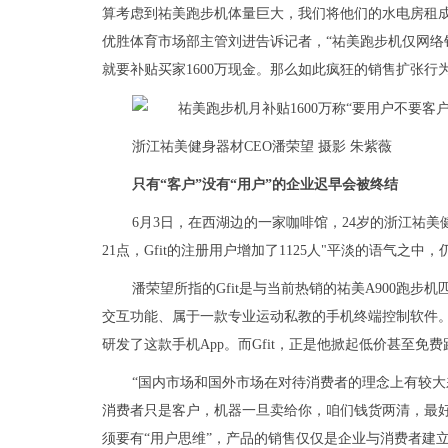
算考虑到祐美跑步机体量巨大，我们将他们的水电房租成本归
优胜体育市场部主管刘进告诉记者，“祐美跑步机仅网络销
就要补贴买家1600万现金。那么如此疯狂的销售扩张行
浙江祐美健身器材CEO潘荣望 摄影 朱紫薇
只有“客户”没有“用户”的企业迟早会被终结
6月3日，在西湖边的一家咖啡馆，24岁的浙江祐美
21点，Gfit的注册用户增加了1125人"平淡的语气之中
潘荣望所指的Gfit是与当前热销的祐美A900跑
交
互功能、属于一款专业运动私教的手机终端控制
软件
研发了这款手机App。而Gfit，正是他掀起低价甚至
免费
“国内市场和国外市场在对待消费者的理念上有较
消费者只是客户，机器一旦卖给你，咱们钱货两清，最好
须要有“用户思维”，产品的销售仅仅是企业与消费者建