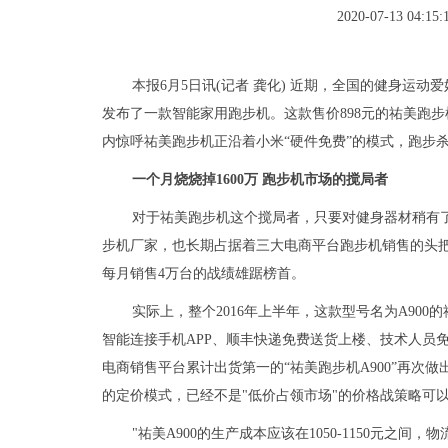
2020-07-13 04:15:
本报6月5日讯(记者 龚化) 近期，全国的健身运
发布
了一款智能家用跑步机。这款
售价
898元的祐美跑
内惊呼祐美跑步机正沿着小米“硬件
免费
”的模式，跑步
一个月烧烧掉1600万 跑步机市场的搅局者
对于祐美跑步机这个搅局者，只要对健身器材稍有
步机厂家，也长期占据着三大电商
平台
跑步机销售的头
每月销售4万台的战绩雄踞榜首。
实际上，整个2016年上半年，这款型号名为A90
智能连接手机APP、顺丰快递
免费
送货上楼、技术人员
电商销售
平台
累计出货第一的“祐美跑步机A900”再次
的定价模式，已经不是"低价占领市场"的价格战策略可
"祐美A900的生产成本应该在1050-1150元之间