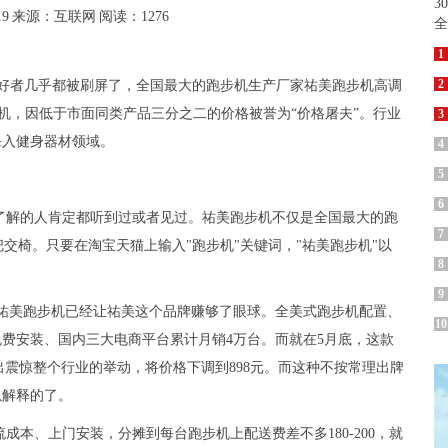
19
来源：互联网
阅读：1276
1
2
动爱好者几乎都被刷屏了，全国最大的跑步机生产厂家祐美跑步机高调
步机，因低于市面同类产品三分之二的价格被誉为“价格屠夫”。行业
3
杀入健身器材领域。
4
5
6
了解的人肯定都听到过或者见过。祐美跑步机不仅是全国最大的跑
7
把交椅。只要在
淘宝
天猫上输入"跑步机"关键词，"祐美跑步机"以
8
9
0的祐美跑步机已经让祐美这个品牌赚够了眼球。全美式跑步机配置、
10
免费
安装、国内三大电商
平台
累计月销4万台。而就在5月底，这款
做出震惊整个行业的举动，将价格下调到898元。而这种不按常理出牌
以解释的了。
，物流成本、上门安装，分摊到每台跑步机上配送费差不多180-200，就