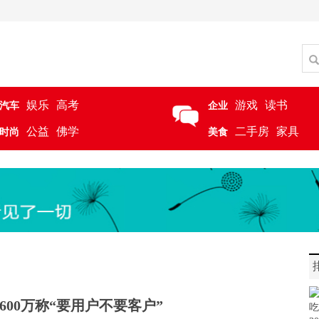
娱乐
高考
游戏
读书
汽车
企业
公益
佛学
二手房
家具
时尚
美食
600万称“要用户不要客户”