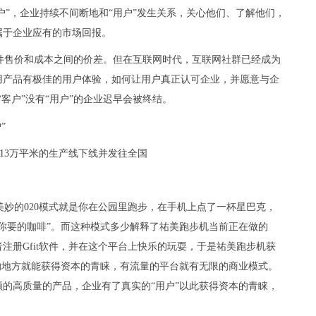
户”，企业持续不间断地和“用户”发生关系，关心他们、了解他们，
属于企业应有的市场回报。
件
售价
和成本之间的价差。但在
互联网
时代，
互联网
社群已经成为
用产品有极佳的用户体验，如何让用户真正认可企业，并愿意与企
客户”没有“用户”的企业迟早会被终结。
13万平米的生产线下线并发往全国
妙的020模式就是你在公园里跑步，在手机上点了一杯
星巴克
，
你要的咖啡”。而这种模式多少解释了祐美跑步机当前正在做的
册Gfit
软件
，并在这个
平台
上快乐的玩耍，于是祐美跑步机获
的地方就能获得资本的青睐，有流量的
平台
就有无限的商业模式。
的高质量的产品，企业有了真实的“用户”以此获得资本的青睐，