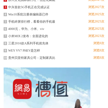
2
浏览2027次
中兴首款5G手机正在完成认证
3
浏览2025次
Win10系统注册表编辑器已停
4
浏览2025次
手机碎屏排行榜，看看你的手机最
5
浏览2025次
4000元，华为、小米、viv
6
浏览2023次
小米MIX 2发布：全面进化的
7
浏览0次
三星2016款A系列手机抢先体
8
浏览0次
WEY VV7 PHEV是怎样
9
浏览0次
贵州贝亚特家具公司：定制家具比
10