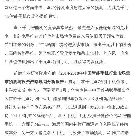
网络这三个方面来看，4G的普及速度超过大家的预期，尤其是千元
4G智能手机市场的提前启动。
当下千元智能机的竞争异常激烈。最先进入该低端领域的是小
米，其红米手机在该价位的市场地位目前来看依旧居于领先位置。
受到红米的刺激，“中华酷联”纷纷进入该市场，推出千元以下的性价
比高的智能手机。为了实现差异化竞争和乘上4G推广的东风，许多
厂商也借机推出了千元4G智能手机，以获得先发优势。
前瞻产业研究院发布的《
2014-2018年中国智能手机行业市场需
求预测与投资战略规划分析报告
》显示，在千元4G智能手机领域，
中兴发布“红牛”V5，再到星星1号；华为也将与中国移动联手推出华
为首款千元4G手机G620。酷派则很早就发不了K系列新品酷派K1，
并计划在各个价位布局4G产品。TCL通讯则计划2014年推出20款支
持TD-LTE制式的终端产品。各大手机厂商积极推出低价位的4G智能
手机，一方面是Marvell、海思等国内芯片厂商迅速介入降低了终端
成本外，另一方面也是各大手机厂商改变了市场预期。4G推广终端