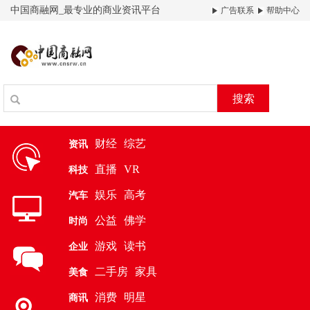
中国商融网_最专业的商业资讯平台
广告联系
帮助中心
搜索
财经
综艺
资讯
直播
VR
科技
娱乐
高考
汽车
公益
佛学
时尚
游戏
读书
企业
二手房
家具
美食
消费
明星
商讯