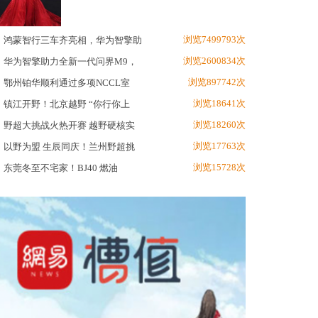
浏览7499793次
鸿蒙智行三车齐亮相，华为智擎助
浏览2600834次
华为智擎助力全新一代问界M9，
浏览897742次
鄂州铂华顺利通过多项NCCL室
浏览18641次
镇江开野！北京越野 “你行你上
浏览18260次
野超大挑战火热开赛 越野硬核实
浏览17763次
以野为盟 生辰同庆！兰州野超挑
浏览15728次
东莞冬至不宅家！BJ40 燃油