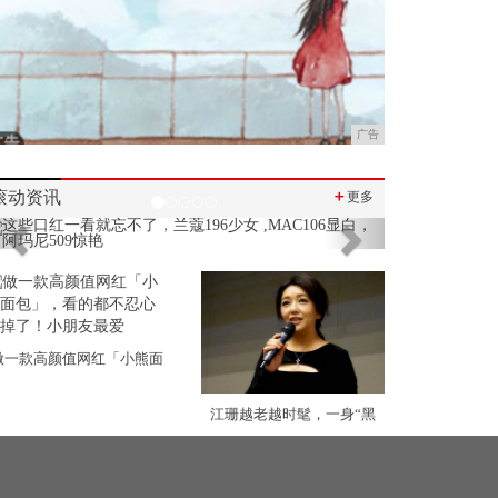
广告
滚动资讯
＋
更多
Previous
Next
做一款高颜值网红「小熊面
江珊越老越时髦，一身“黑