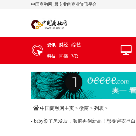
中国商融网_最专业的商业资讯平台
财经
综艺
资讯
直播
VR
科技
中国商融网主页
>
微商
> 列表 >
baby染了黑发后，颜值再创新高！想要穿衣显
▪