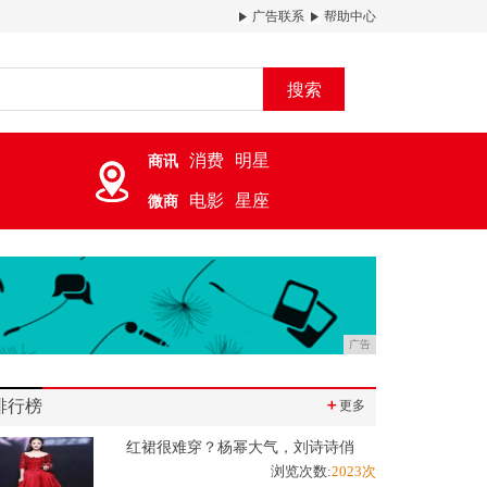
广告联系
帮助中心
搜索
消费
明星
商讯
电影
星座
微商
广告
排行榜
＋
更多
红裙很难穿？杨幂大气，刘诗诗俏
浏览次数:
2023次